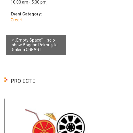
10:00 am - 5:00 pm
Event Category:
Creart
Event
«
„Empty Space” – solo
Navigation
show Bogdan Pelmuș, la
Galeria CREART
PROIECTE