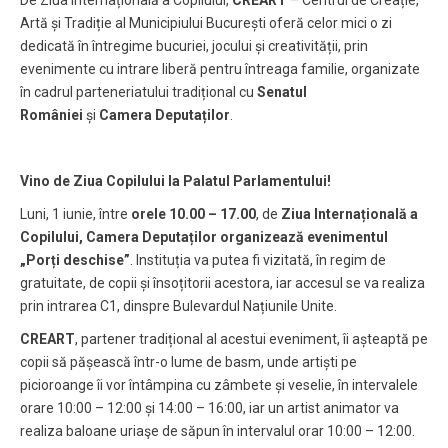
Artă și Tradiție al Municipiului București oferă celor mici o zi
dedicată în întregime bucuriei, jocului și creativității, prin
evenimente cu intrare liberă pentru întreaga familie, organizate
în cadrul parteneriatului tradițional cu
Senatul
României
și
Camera Deputaților
.
Vino de Ziua Copilului la Palatul Parlamentului!
Luni, 1 iunie, între
orele 10.00 – 17.00
, de
Ziua Internațională a
Copilului, Camera Deputaților organizează evenimentul
„Porți deschise”
. Instituția va putea fi vizitată, în regim de
gratuitate, de copii și însoțitorii acestora, iar accesul se va realiza
prin intrarea C1, dinspre Bulevardul Națiunile Unite.
CREART
, partener tradițional al acestui eveniment, îi așteaptă pe
copii să pășească într-o lume de basm, unde artiști pe
picioroange îi vor întâmpina cu zâmbete și veselie, în intervalele
orare 10:00 – 12:00 și 14:00 – 16:00, iar un artist animator va
realiza baloane uriaşe de săpun în intervalul orar 10:00 – 12:00.