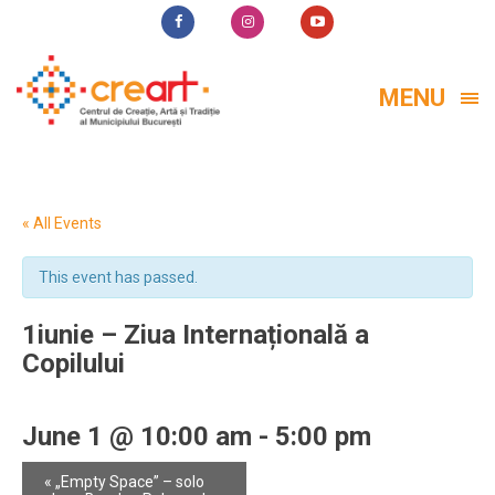
MENU
« All Events
This event has passed.
1iunie – Ziua Internațională a
Copilului
June 1 @ 10:00 am
-
5:00 pm
Event
«
„Empty Space” – solo