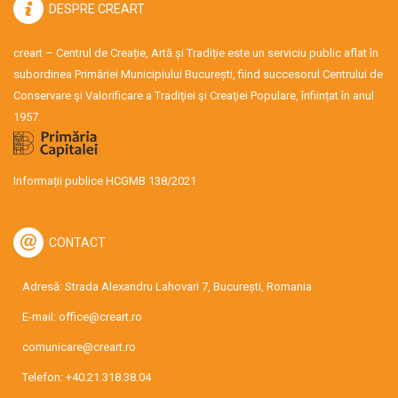
DESPRE CREART
creart – Centrul de Creație, Artă și Tradiție este un serviciu public aflat în
subordinea Primăriei Municipiului București, fiind succesorul Centrului de
Conservare şi Valorificare a Tradiţiei şi Creaţiei Populare, înființat în anul
1957.
Informații publice HCGMB 138/2021
CONTACT
Adresă: Strada Alexandru Lahovari 7, București, Romania
E-mail:
office@creart.ro
comunicare@creart.ro
Telefon:
+40.21.318.38.04