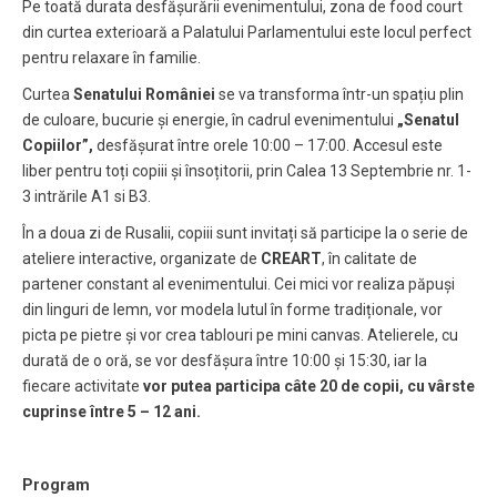
Pe toată durata desfășurării evenimentului, zona de food court
din curtea exterioară a Palatului Parlamentului este locul perfect
pentru relaxare în familie.
Curtea
Senatului României
se va transforma într-un spațiu plin
de culoare, bucurie și energie, în cadrul evenimentului
„Senatul
Copiilor”,
desfășurat între orele 10:00 – 17:00. Accesul este
liber pentru toți copiii și însoțitorii, prin Calea 13 Septembrie nr. 1-
3 intrările A1 si B3.
În a doua zi de Rusalii, copiii sunt invitați să participe la o serie de
ateliere interactive, organizate de
CREART
, în calitate de
partener constant al evenimentului. Cei mici vor realiza păpuși
din linguri de lemn, vor modela lutul în forme tradiționale, vor
picta pe pietre și vor crea tablouri pe mini canvas. Atelierele, cu
durată de o oră, se vor desfășura între 10:00 și 15:30, iar la
fiecare activitate
vor putea participa câte 20 de copii, cu vârste
cuprinse între 5 – 12 ani.
Program