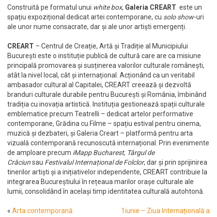
Construită pe formatul unui
white box
,
Galeria CREART
este un
spațiu expozițional dedicat artei contemporane, cu
solo show
-uri
ale unor nume consacrate, dar și ale unor artiști emergenți.
CREART
– Centrul de Creație, Artă și Tradiție al Municipiului
București este o instituție publică de cultură care are ca misiune
principală promovarea și susținerea valorilor culturale românești,
atât la nivel local, cât și internațional. Acționând ca un veritabil
ambasador cultural al Capitalei, CREART creează și dezvoltă
branduri culturale durabile pentru București și România, îmbinând
tradiția cu inovația artistică. Instituția gestionează spații culturale
emblematice precum Teatrelli – dedicat artelor performative
contemporane, Grădina cu Filme – spațiu estival pentru cinema,
muzică și dezbateri, și Galeria Creart – platformă pentru arta
vizuală contemporană recunoscută internațional. Prin evenimente
de amploare precum
iMapp Bucharest
,
Târgul de
Crăciun
sau
Festivalul Internațional de Folclor
, dar și prin sprijinirea
tinerilor artiști și a inițiativelor independente, CREART contribuie la
integrarea Bucureștiului în rețeaua marilor orașe culturale ale
lumii, consolidând în același timp identitatea culturală autohtonă.
«
Arta contemporană
1iunie – Ziua Internațională a