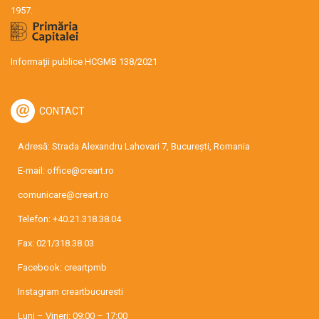
1957.
Informații publice HCGMB 138/2021
CONTACT
Adresă: Strada Alexandru Lahovari 7, București, Romania
E-mail:
office@creart.ro
comunicare@creart.ro
Telefon:
+40.21.318.38.04
Fax: 021/318.38.03
Facebook:
creartpmb
Instagram
creartbucuresti
Luni – Vineri: 09:00 – 17:00