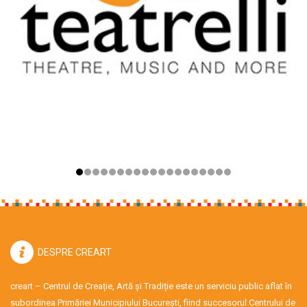
DESPRE CREART
creart – Centrul de Creație, Artă și Tradiție este un serviciu public aflat în
subordinea Primăriei Municipiului București, fiind succesorul Centrului de