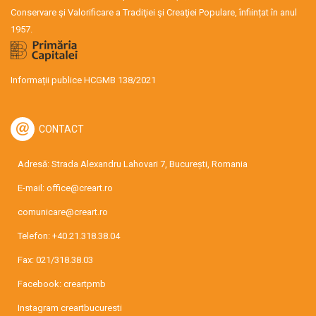
Conservare şi Valorificare a Tradiţiei şi Creaţiei Populare, înființat în anul
1957.
Informații publice HCGMB 138/2021
CONTACT
Adresă: Strada Alexandru Lahovari 7, București, Romania
E-mail:
office@creart.ro
comunicare@creart.ro
Telefon:
+40.21.318.38.04
Fax: 021/318.38.03
Facebook:
creartpmb
Instagram
creartbucuresti