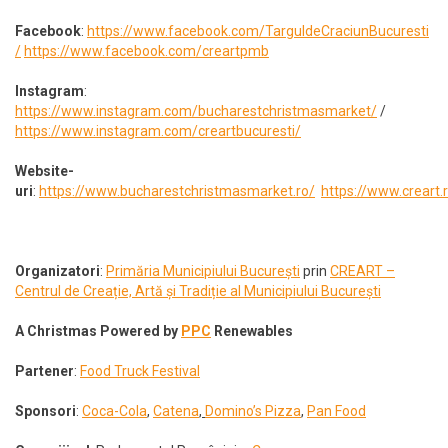
Facebook
:
https://www.facebook.com/TarguldeCraciunBucuresti
/
https://www.facebook.com/creartpmb
Instagram
:
https://www.instagram.com/bucharestchristmasmarket/
/
https://www.instagram.com/creartbucuresti/
Website-
uri
:
https://www.bucharestchristmasmarket.ro/
https://www.creart.
Organizatori
:
Primăria Municipiului București
prin
CREART –
Centrul de Creație, Artă și Tradiție al Municipiului București
A Christmas Powered by
PPC
Renewables
Partener
:
Food Truck Festival
Sponsori
:
Coca-Cola
,
Catena
,
Domino’s Pizza
,
Pan Food