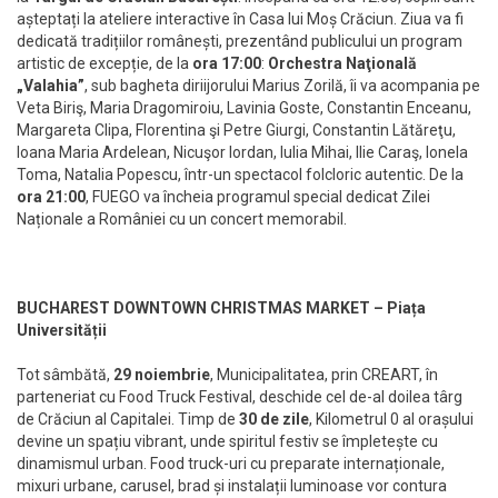
așteptați la ateliere interactive în Casa lui Moș Crăciun. Ziua va fi
dedicată tradițiilor românești, prezentând publicului un program
artistic de excepție, de la
ora
17:00
:
Orchestra Naţională
„Valahia”
, sub bagheta diriijorului Marius Zorilă, îi va acompania pe
Veta Biriş, Maria Dragomiroiu, Lavinia Goste, Constantin Enceanu,
Margareta Clipa, Florentina şi Petre Giurgi, Constantin Lătăreţu,
Ioana Maria Ardelean, Nicuşor Iordan, Iulia Mihai, Ilie Caraş, Ionela
Toma, Natalia Popescu, într-un spectacol folcloric autentic. De la
ora 21:00
, FUEGO va încheia programul special dedicat Zilei
Naționale a României cu un concert memorabil.
BUCHAREST DOWNTOWN CHRISTMAS MARKET – Piața
Universității
Tot sâmbătă,
29 noiembrie
, Municipalitatea, prin CREART, în
parteneriat cu Food Truck Festival, deschide cel de-al doilea târg
de Crăciun al Capitalei. Timp de
30 de zile
, Kilometrul 0 al orașului
devine un spațiu vibrant, unde spiritul festiv se împletește cu
dinamismul urban. Food truck-uri cu preparate internaționale,
mixuri urbane, carusel, brad și instalații luminoase vor contura