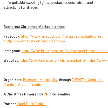
unforgettable: dazzling lights, spectacular decorations and
attractions for all ages.
Bucharest Christmas Market in online:
Facebook
:
https://www.facebook.com/TarguldeCraciunBucuresti
/
https://www.facebook.com/creartpmb
Instagram
:
https://www.instagram.com/bucharestchristmasmarket
Websites
:
https://www.bucharestchristmasmarket.ro/
https://www.c
Organizers
:
Bucharest Municipality
, through
CREART – Centre for
Creation, Art and Tradition
A Christmas Powered by
PPC
Renewables
Partner
:
Food Truck Festival