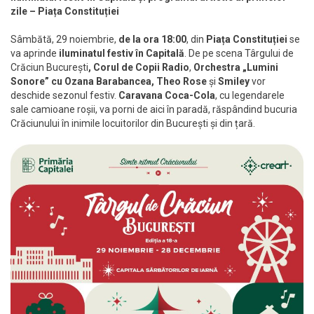
zile – Piața Constituției
Sâmbătă, 29 noiembrie,
de la ora 18:00
, din
Piața Constituției
se
va aprinde
iluminatul festiv în Capitală
. De pe scena Târgului de
Crăciun București
, Corul de Copii Radio
,
Orchestra „Lumini
Sonore” cu Ozana Barabancea, Theo Rose
și
Smiley
vor
deschide sezonul festiv.
Caravana Coca-Cola
, cu legendarele
sale camioane roșii, va porni de aici în paradă, răspândind bucuria
Crăciunului în inimile locuitorilor din București și din țară.