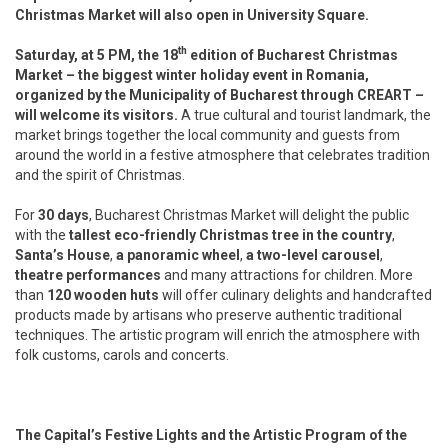
Christmas Market will also open in University Square.
th
Saturday, at 5 PM, the 18
edition of Bucharest Christmas
Market – the biggest winter holiday event in Romania,
organized by the Municipality of Bucharest through CREART –
will welcome its visitors.
A true cultural and tourist landmark, the
market brings together the local community and guests from
around the world in a festive atmosphere that celebrates tradition
and the spirit of Christmas.
For
30 days
, Bucharest Christmas Market will delight the public
with the
tallest eco-friendly Christmas tree in the country
,
Santa’s House
,
a panoramic wheel
,
a two-level carousel
,
theatre performances
and many attractions for children. More
than
120 wooden huts
will offer culinary delights and handcrafted
products made by artisans who preserve authentic traditional
techniques. The artistic program will enrich the atmosphere with
folk customs, carols and concerts.
The Capital’s Festive Lights and the Artistic Program of the