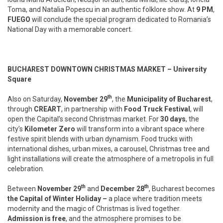
Toma, and Natalia Popescu in an authentic folklore show. At
9 PM
,
FUEGO
will conclude the special program dedicated to Romania’s
National Day with a memorable concert.
BUCHAREST DOWNTOWN CHRISTMAS MARKET – University
Square
th
Also on Saturday,
November 29
, the
Municipality of Bucharest
,
through
CREART
, in partnership with
Food Truck Festival
, will
open the Capital’s second Christmas market. For
30 days
, the
city’s
Kilometer Zero
will transform into a vibrant space where
festive spirit blends with urban dynamism. Food trucks with
international dishes, urban mixes, a carousel, Christmas tree and
light installations will create the atmosphere of a metropolis in full
celebration.
th
th
Between
November 29
and
December 28
, Bucharest becomes
the
Capital of Winter Holiday –
a place where tradition meets
modernity and the magic of Christmas is lived together.
Admission is free
, and the atmosphere promises to be