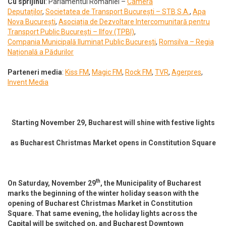
Cu sprijinul
: Parlamentul României –
Camera
Deputaților
,
Societatea de Transport București – STB S.A.
,
Apa
Nova București
,
Asociația de Dezvoltare Intercomunitară pentru
Transport Public București – Ilfov (TPBI)
,
Compania Municipală Iluminat Public
București
,
Romsilva – Regia
Națională a Pădurilor
Parteneri media
:
Kiss FM
,
Magic FM
,
Rock FM
,
TVR
,
Agerpres
,
Invent Media
Starting November 29, Bucharest will shine with festive lights
as Bucharest Christmas Market opens in Constitution Square
th
On Saturday, November 29
, the Municipality of Bucharest
marks the beginning of the winter holiday season with the
opening of Bucharest Christmas Market in Constitution
Square. That same evening, the holiday lights across the
Capital will be switched on, and Bucharest Downtown