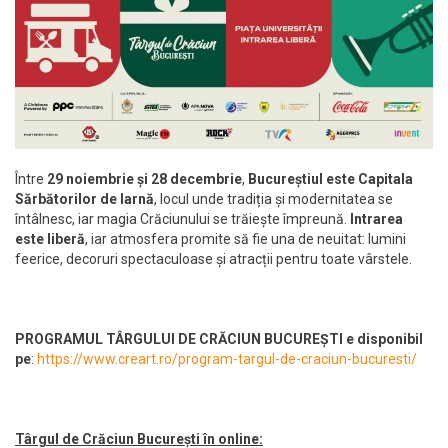
Între
29 noiembrie și 28 decembrie
,
Bucureștiul este Capitala
Sărbătorilor de Iarnă
, locul unde tradiția și modernitatea se
întâlnesc, iar magia Crăciunului se trăiește împreună.
Intrarea
este liberă
, iar atmosfera promite să fie una de neuitat: lumini
feerice, decoruri spectaculoase și atracții pentru toate vârstele.
PROGRAMUL TÂRGULUI DE CRĂCIUN BUCUREȘTI e disponibil
pe
:
https://www.creart.ro/program-targul-de-craciun-bucuresti/
Târgul de Crăciun București în online: