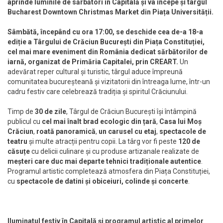
aprinde
luminile
de sărbători în Capitală și va începe și târgul
Bucharest Downtown Christmas Market din Piața Universității.
Sâmbătă, începând cu ora 17:00, se deschide cea de-a 18-a
ediție a Târgului de Crăciun București din Piața Constituției,
cel mai mare eveniment din România dedicat sărbătorilor de
iarnă, organizat de Primăria Capitalei, prin CREART.
Un
adevărat reper cultural și turistic, târgul aduce împreună
comunitatea bucureșteană și vizitatorii din întreaga lume, într-un
cadru festiv care celebrează tradiția și spiritul Crăciunului.
Timp de
30 de zile
, Târgul de Crăciun București își întâmpină
publicul cu
cel mai înalt brad ecologic din țară
,
Casa lui Moș
Crăciun
,
roată panoramică
,
un carusel cu etaj
,
spectacole de
teatru
și multe atracții pentru copii. La târg vor fi peste
120 de
căsuțe
cu delicii culinare și cu produse artizanale realizate de
meșteri care duc mai departe tehnici tradiționale autentice
.
Programul artistic completează atmosfera din Piața Constituției,
cu
spectacole de datini și obiceiuri, colinde și concerte
.
Iluminatul festiv în Capitală și programul artistic al primelor