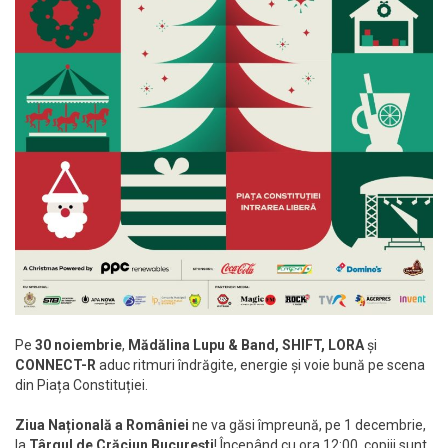
Pe
30 noiembrie
,
Mădălina Lupu & Band, SHIFT, LORA
și
CONNECT-R
aduc ritmuri îndrăgite, energie și voie bună pe scena
din Piața Constituției.
Ziua Națională a României
ne va găsi împreună, pe 1 decembrie,
la
Târgul de Crăciun București
! Începând cu ora 12:00, copiii sunt