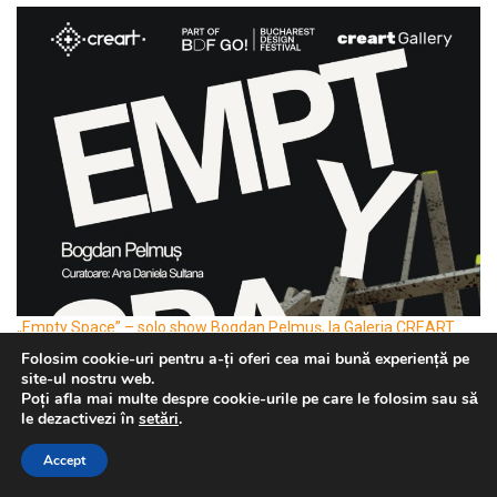
„Empty Space” – solo show Bogdan Pelmuș, la Galeria CREART
Folosim cookie-uri pentru a-ți oferi cea mai bună experiență pe
19/05/2026
site-ul nostru web.
Poți afla mai multe despre cookie-urile pe care le folosim sau să
„Empty Space” – solo show Bogdan Pelmuș, la Galeria CREART
le dezactivezi în
setări
.
Marți, 26 mai 2026, începând cu ora 18:00, la Galeria...
Accept