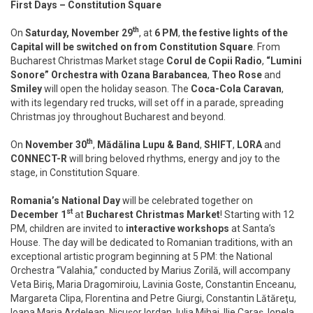
First Days – Constitution Square
th
On
Saturday, November 29
, at
6 PM
,
the festive lights of the
Capital will be switched on from Constitution Square
. From
Bucharest Christmas Market stage
Corul de Copii Radio
,
“Lumini
Sonore” Orchestra with Ozana Barabancea
,
Theo Rose
and
Smiley
will open the holiday season. The
Coca-Cola Caravan
,
with its legendary red trucks, will set off in a parade, spreading
Christmas joy throughout Bucharest and beyond.
th
On
November 30
,
Mădălina Lupu & Band
,
SHIFT
,
LORA
and
CONNECT-R
will bring beloved rhythms, energy and joy to the
stage, in Constitution Square.
Romania’s National Day
will be celebrated together on
st
December 1
at
Bucharest Christmas Market
! Starting with 12
PM, children are invited to
interactive workshops
at Santa’s
House. The day will be dedicated to Romanian traditions, with an
exceptional artistic program beginning at 5 PM: the National
Orchestra “Valahia,” conducted by Marius Zorilă, will accompany
Veta Biriş, Maria Dragomiroiu, Lavinia Goste, Constantin Enceanu,
Margareta Clipa, Florentina and Petre Giurgi, Constantin Lătăreţu,
Ioana Maria Ardelean, Nicuşor Iordan, Iulia Mihai, Ilie Caraş, Ionela