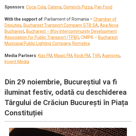
Sponsors
:
Coca-Cola
,
Catena
,
Domino’s Pizza
,
Pan Food
With the support of
: Parliament of Romania –
Chamber of
Deputies
,
Bucharest Transport Company STB SA
,
Apa Nova
Bucharest
,
Bucharest – Ilfov Intercommunity Development
Association for Public Transport (TPBI)
,
CMIPB –
Bucharest
Municipal Public Lighting Company
,
Romsilva
Media Partners
:
Kiss FM
,
Magic FM
,
Rock FM
,
TVR
,
Agerpres
,
Invent Media
Din 29 noiembrie, Bucureștiul va fi
iluminat festiv, odată cu deschiderea
Târgului de Crăciun București în Piața
Constituției