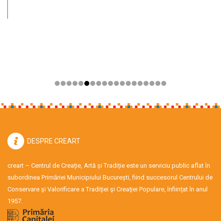
DESPRE CREART
creart – Centrul de Creație, Artă și Tradiție este un serviciu public aflat în
subordinea Primăriei Municipiului București, fiind succesorul Centrului de
Conservare şi Valorificare a Tradiţiei şi Creaţiei Populare, înființat în anul
1957.