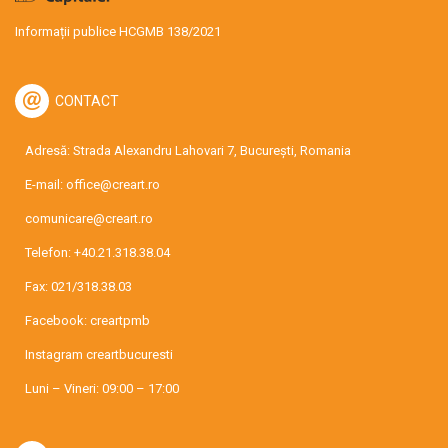
Informații publice HCGMB 138/2021
CONTACT
Adresă: Strada Alexandru Lahovari 7, București, Romania
E-mail:
office@creart.ro
comunicare@creart.ro
Telefon:
+40.21.318.38.04
Fax: 021/318.38.03
Facebook:
creartpmb
Instagram
creartbucuresti
Luni – Vineri: 09:00 – 17:00