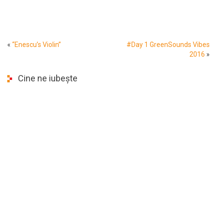
«
“Enescu’s Violin”
#Day 1 GreenSounds Vibes
2016
»
Cine ne iubește