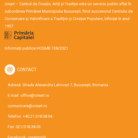
creart – Centrul de Creație, Artă și Tradiție este un serviciu public aflat în
subordinea Primăriei Municipiului București, fiind succesorul Centrului de
Conservare şi Valorificare a Tradiţiei şi Creaţiei Populare, înființat în anul
1957.
Informații publice HCGMB 138/2021
CONTACT
Adresă: Strada Alexandru Lahovari 7, București, Romania
E-mail:
office@creart.ro
comunicare@creart.ro
Telefon:
+40.21.318.38.04
Fax: 021/318.38.03
Facebook:
creartpmb