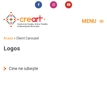
MENU
Acasă
»
Client Carousel
Logos
Cine ne iubește