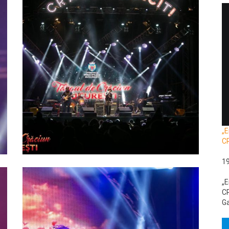
„E
C
1
„E
CR
Ga