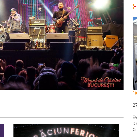
1i
2
Ev
De
Cr