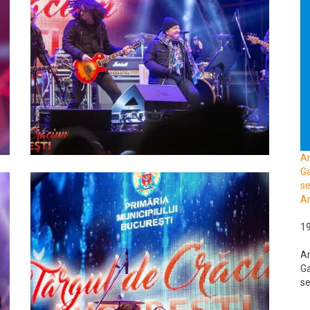
A
Ga
se
Ar
1
A
Ga
se