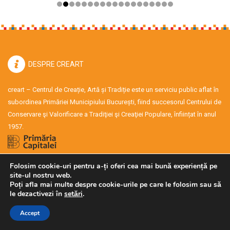
DESPRE CREART
creart – Centrul de Creație, Artă și Tradiție este un serviciu public aflat în
subordinea Primăriei Municipiului București, fiind succesorul Centrului de
Conservare şi Valorificare a Tradiţiei şi Creaţiei Populare, înființat în anul
1957.
Informații publice HCGMB 138/2021
Folosim cookie-uri pentru a-ți oferi cea mai bună experiență pe
site-ul nostru web.
Poți afla mai multe despre cookie-urile pe care le folosim sau să
le dezactivezi în
setări
.
CONTACT
Accept
Adresă: Strada Alexandru Lahovari 7, București, Romania