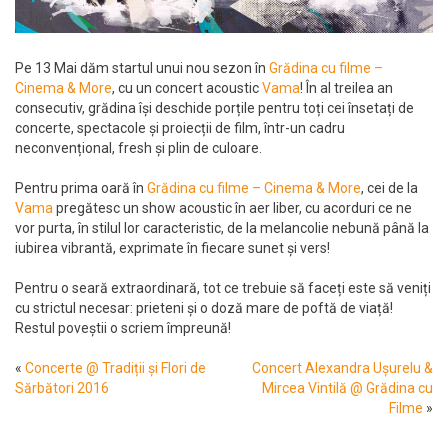
Pe 13 Mai dăm startul unui nou sezon în
Grădina cu filme –
Cinema & More
, cu un concert acoustic
Vama
! În al treilea an
consecutiv, grădina își deschide porțile pentru toți cei însetați de
concerte, spectacole și proiecții de film, într-un cadru
neconvențional, fresh și plin de culoare.
Pentru prima oară în
Grădina cu filme – Cinema & More
, cei de la
Vama
pregătesc un show acoustic în aer liber, cu acorduri ce ne
vor purta, în stilul lor caracteristic, de la melancolie nebună până la
iubirea vibrantă, exprimate în fiecare sunet și vers!
Pentru o seară extraordinară, tot ce trebuie să faceți este să veniți
cu strictul necesar: prieteni și o doză mare de poftă de viață!
Restul poveștii o scriem împreună!
«
Concerte @ Tradiții și Flori de
Concert Alexandra Ușurelu &
Sărbători 2016
Mircea Vintilă @ Grădina cu
Filme
»