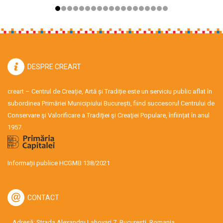
DESPRE CREART
creart – Centrul de Creație, Artă și Tradiție este un serviciu public aflat în
subordinea Primăriei Municipiului București, fiind succesorul Centrului de
Conservare şi Valorificare a Tradiţiei şi Creaţiei Populare, înființat în anul
1957.
Informații publice HCGMB 138/2021
CONTACT
Adresă: Strada Alexandru Lahovari 7, București, Romania