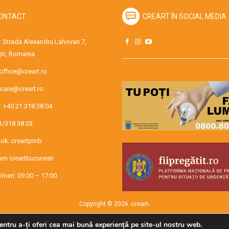
ONTACT
CREART ÎN SOCIAL MEDIA
 Strada Alexandru Lahovari 7,
ti, Romania
office@creart.ro
care@creart.ro
:
+40.21.318.38.04
1/318.38.03
ok:
creartpmb
ram
creartbucuresti
Vineri: 09:00 – 17:00
Copyright © 2026 -creart-
entru a-ți oferi cea mai bună experiență pe site-ul nostru web.
Administrat de SECURMENOW