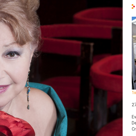
1i
2
Ev
De
Cr