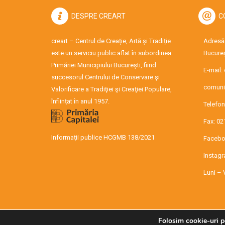
DESPRE CREART
C
creart – Centrul de Creație, Artă și Tradiție
Adresă:
este un serviciu public aflat în subordinea
Bucureș
Primăriei Municipiului București, fiind
E-mail:
succesorul Centrului de Conservare şi
comuni
Valorificare a Tradiţiei şi Creaţiei Populare,
înființat în anul 1957.
Telefon
Fax: 02
Informații publice HCGMB 138/2021
Facebo
Instag
Luni – 
Folosim cookie-uri p