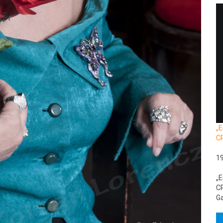
„E
C
1
„E
CR
Ga