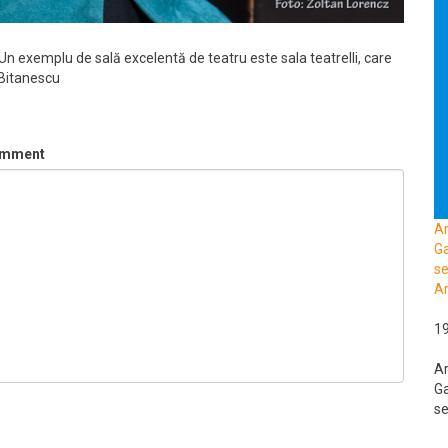
. Un exemplu de sală excelentă de teatru este sala teatrelli, care
 Bitanescu
mment
A
Ga
se
Ar
1
A
Ga
se