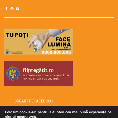
CREART PE FACEBOOK
Folosim cookie-uri pentru a-ți oferi cea mai bună experiență pe
site-ul nostru web.