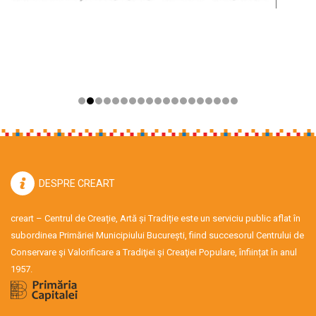
DESPRE CREART
creart – Centrul de Creație, Artă și Tradiție este un serviciu public aflat în
subordinea Primăriei Municipiului București, fiind succesorul Centrului de
Conservare şi Valorificare a Tradiţiei şi Creaţiei Populare, înființat în anul
1957.