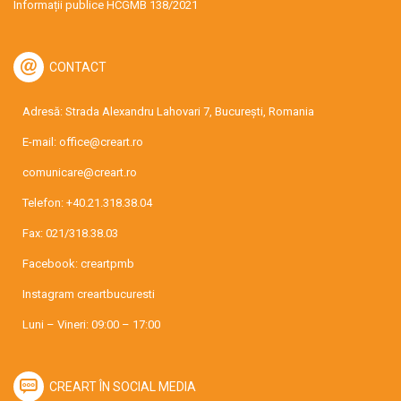
Informații publice HCGMB 138/2021
CONTACT
Adresă: Strada Alexandru Lahovari 7, București, Romania
E-mail:
office@creart.ro
comunicare@creart.ro
Telefon:
+40.21.318.38.04
Fax: 021/318.38.03
Facebook:
creartpmb
Instagram
creartbucuresti
Luni – Vineri: 09:00 – 17:00
CREART ÎN SOCIAL MEDIA