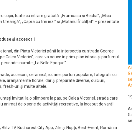
u copii, toate cu intrare gratuită: „Frumoasa și Bestia”, „Mica
on Creangă”, „Capra cu trei iezi” și „Motanul Încălțat” – prezentate
roduse și accesorii
etonal, din Piața Victoriei până la intersecția cu strada George
e Calea Victoriei”, care va aduce în prim-plan istoria și parfumul
r perioadei numite „La Belle Epoque”.
A
Ga
made, accesorii, ceramică, icoane, porturi populare, fotografii cu
se
ele, aranjamente florale, dar și preparate diverse, dulciuri,
Ar
 fresh-uri și multe altele.
1
nteți invitați la o plimbare la pas, pe Calea Victoriei, strada care
 animat de o serie de activități recreative, la început de vară!
A
Ga
se
 Blitz TV, Bucharest City App, Zile și Nopți, Best-Event, România