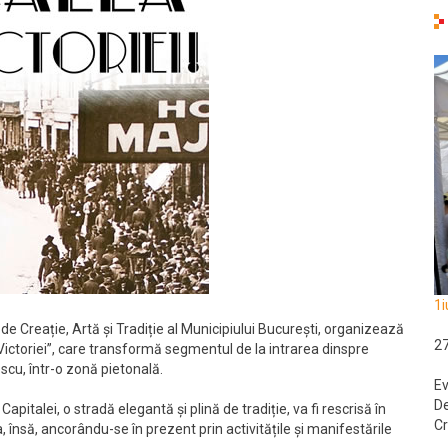
1i
de Creație, Artă și Tradiție al Municipiului București, organizează
2
ictoriei”, care transformă segmentul de la intrarea dinspre
scu, într-o zonă pietonală.
Ev
De
italei, o stradă elegantă și plină de tradiție, va fi rescrisă în
Cr
 însă, ancorându-se în prezent prin activitățile și manifestările