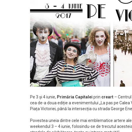
Pe 3 și 4 iunie,
Primăria Capitalei
prin
creart
– Centrul 
cea de-a doua ediție a evenimentului „La pas pe Calea V
Piața Victoriei, până la intersecția cu strada George Ene
Povestea uneia dintre cele mai emblematice artere ale Cap
weekendul 3 – 4 iunie, folosindu-se de trecutul acesteia,