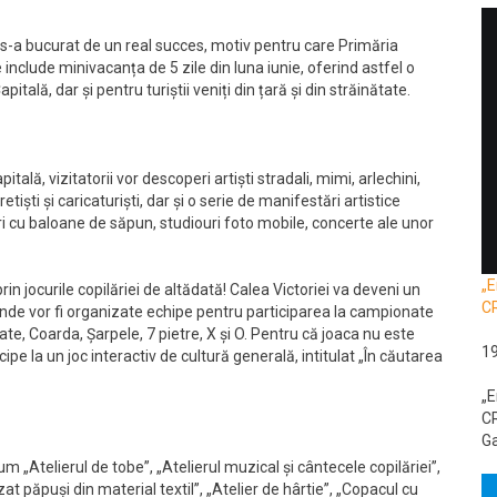
, s-a bucurat de un real succes, motiv pentru care Primăria
nclude minivacanța de 5 zile din luna iunie, oferind astfel o
itală, dar și pentru turiștii veniți din țară și din străinătate.
ală, vizitatorii vor descoperi artiști stradali, mimi, arlechini,
iști și caricaturiști, dar și o serie de manifestări artistice
i cu baloane de săpun, studiouri foto mobile, concerte ale unor
„E
rin jocurile copilăriei de altădată! Calea Victoriei va deveni un
C
, unde vor fi organizate echipe pentru participarea la campionate
cate, Coarda, Șarpele, 7 pietre, X și O. Pentru că joaca nu este
1
ticipe la un joc interactiv de cultură generală, intitulat „În căutarea
„E
CR
Ga
um „Atelierul de tobe”, „Atelierul muzical și cântecele copilăriei”,
zat păpuși din material textil”, „Atelier de hârtie”, „Copacul cu