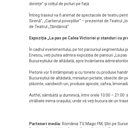
dorințe” și colțul de picturi pe față.
Întreg traseul va fi animat de spectacole de teatru pentr
Sirenă”, „Cartierul poveștilor” – prezentat de Teatrul „I
de Teatrul „Țăndărică”.
Expoziția „La pas pe Calea Victoriei și standuri cu p
În cadrul evenimentului, pe tot parcursul segmentului pi
Enescu, veți putea admira expoziția de panouri „La pas p
Bucureștiului de altădată, spre încântarea admiratorilo
Pietonii vor fi întâmpinați și cu tonete cu produse hand
Bucureștiul de altădată, miniaturi pictate, obiecte din pi
plăcinte, sandwich-uri, produse apicole, cafea, limonadă,
Astfel, sâmbătă și duminică, între orele 10:00 – 21:00 su
străbate inima orașului, unde vă veți bucura de un traseu
Parteneri media:
România TV, Magic FM, Știri pe Surse,