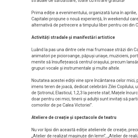
stradale de sărbătoare, toate cu intrare gratuită!
Prima ediție a evenimentului, organizată luna în aprilie
Capitalei propune o nouă experiență, în weekendul care i
alternativă de petrecere a timpului liber pentru cei din Cap
Activități stradale și manifestări artistice
Luând la pas una dintre cele mai frumoase străzi din Capit
animatori pe picioroange, păpuși uriașe, muzicieni, portret
menite să însuflețească centrul orașului, precum lansăr
grupuri vocale și instrumentale și multe altele.
Noutatea acestei ediții vine spre încântarea celor mici, p
imens teren de joacă, dedicat celebrării Zilei Copilului
de Șotronul, Elasticul, 1,2,3 la perete stai!, Mațele încur
doar pentru cei mici, tinerii și adulții sunt invitați să par
comorilor de pe Calea Victoriei”.
Ateliere de creație și spectacole de teatru
Nu vor lipsi din această ediție atelierele de creație, prec
„Atelier de realizat mașinuțe din lemn”, „Atelier de reali