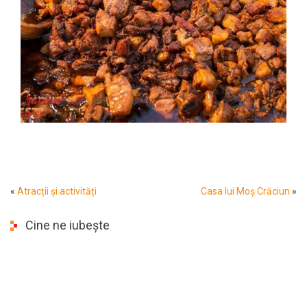
«
Atracții și activități
Casa lui Moș Crăciun
»
Cine ne iubește