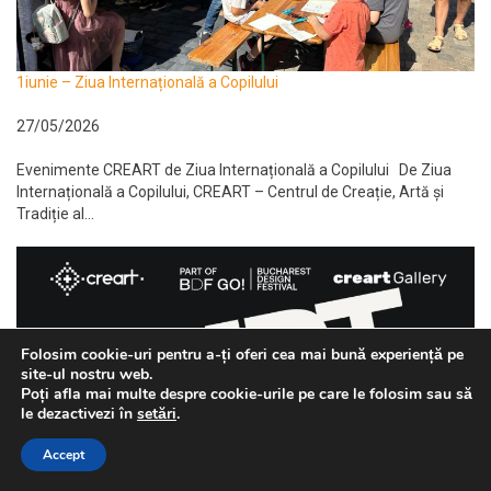
1iunie – Ziua Internațională a Copilului
27/05/2026
Evenimente CREART de Ziua Internațională a Copilului De Ziua
Internațională a Copilului, CREART – Centrul de Creație, Artă și
Tradiție al...
Folosim cookie-uri pentru a-ți oferi cea mai bună experiență pe
site-ul nostru web.
Poți afla mai multe despre cookie-urile pe care le folosim sau să
le dezactivezi în
setări
.
Accept