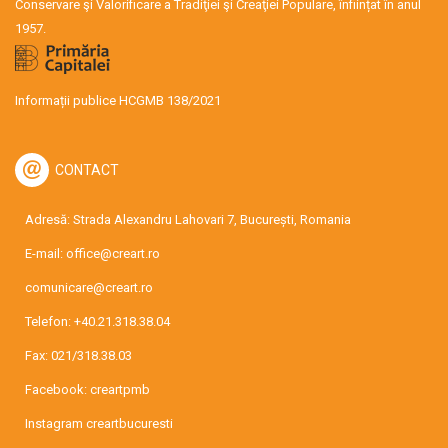
Conservare şi Valorificare a Tradiţiei şi Creaţiei Populare, înființat în anul
1957.
Informații publice HCGMB 138/2021
CONTACT
Adresă: Strada Alexandru Lahovari 7, București, Romania
E-mail:
office@creart.ro
comunicare@creart.ro
Telefon:
+40.21.318.38.04
Fax: 021/318.38.03
Facebook:
creartpmb
Instagram
creartbucuresti