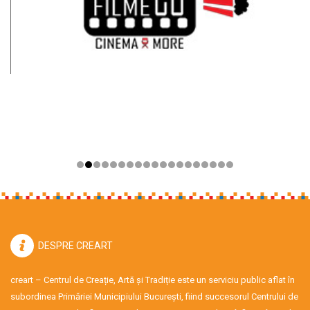
DESPRE CREART
creart – Centrul de Creație, Artă și Tradiție este un serviciu public aflat în
subordinea Primăriei Municipiului București, fiind succesorul Centrului de