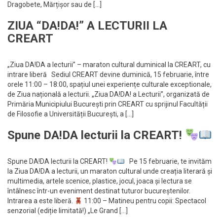
Dragobete, Mărțișor sau de […]
ZIUA “DA!DA!” A LECTURII LA
CREART
„Ziua DA!DA a lecturii” – maraton cultural duminical la CREART, cu
intrare liberă Sediul CREART devine duminică, 15 februarie, între
orele 11:00 – 18:00, spațiul unei experiențe culturale exceptionale,
de Ziua națională a lecturii. „Ziua DA!DA! a Lecturii”, organizată de
Primăria Municipiului București prin CREART cu sprijinul Facultății
de Filosofie a Universității București, a […]
Spune DA!DA lecturii la CREART!
Spune DA!DA lecturii la CREART!
Pe 15 februarie, te invităm
la Ziua DA!DA a lecturii, un maraton cultural unde creația literară și
multimedia, artele scenice, plastice, jocul, joaca și lectura se
întâlnesc într-un eveniment destinat tuturor bucureștenilor.
Intrarea a este liberă.
11:00 – Matineu pentru copii: Spectacol
senzorial (ediție limitată!) „Le Grand […]