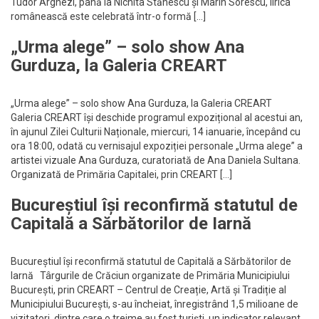
Tudor Arghezi, până la Nichita Stănescu și Marin Sorescu, lirica
românească este celebrată într-o formă […]
„Urma alege” – solo show Ana
Gurduza, la Galeria CREART
„Urma alege” – solo show Ana Gurduza, la Galeria CREART
Galeria CREART își deschide programul expozițional al acestui an,
în ajunul Zilei Culturii Naționale, miercuri, 14 ianuarie, începând cu
ora 18:00, odată cu vernisajul expoziției personale „Urma alege” a
artistei vizuale Ana Gurduza, curatoriată de Ana Daniela Sultana.
Organizată de Primăria Capitalei, prin CREART […]
Bucureștiul își reconfirmă statutul de
Capitală a Sărbătorilor de Iarnă
Bucureștiul își reconfirmă statutul de Capitală a Sărbătorilor de
Iarnă Târgurile de Crăciun organizate de Primăria Municipiului
București, prin CREART – Centrul de Creație, Artă și Tradiție al
Municipiului București, s-au încheiat, înregistrând 1,5 milioane de
vizitatori, dintre care o treime au fost turiști, un indicator relevant