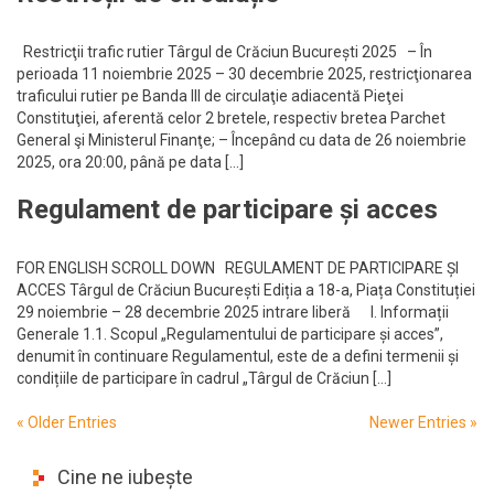
Restricţii trafic rutier Târgul de Crăciun București 2025 – În
perioada 11 noiembrie 2025 – 30 decembrie 2025, restricţionarea
traficului rutier pe Banda III de circulaţie adiacentă Pieţei
Constituţiei, aferentă celor 2 bretele, respectiv bretea Parchet
General şi Ministerul Finanţe; – Începând cu data de 26 noiembrie
2025, ora 20:00, până pe data […]
Regulament de participare și acces
FOR ENGLISH SCROLL DOWN REGULAMENT DE PARTICIPARE ȘI
ACCES Târgul de Crăciun București Ediția a 18-a, Piața Constituției
29 noiembrie – 28 decembrie 2025 intrare liberă I. Informații
Generale 1.1. Scopul „Regulamentului de participare și acces”,
denumit în continuare Regulamentul, este de a defini termenii și
condițiile de participare în cadrul „Târgul de Crăciun […]
«
Older Entries
Newer Entries
»
Cine ne iubește