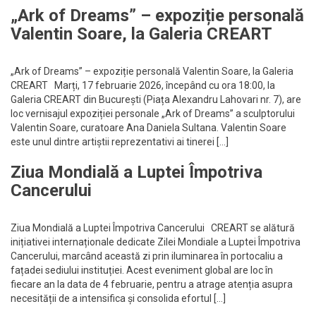
„Ark of Dreams” – expoziție personală
Valentin Soare, la Galeria CREART
„Ark of Dreams” – expoziție personală Valentin Soare, la Galeria
CREART Marți, 17 februarie 2026, începând cu ora 18:00, la
Galeria CREART din București (Piața Alexandru Lahovari nr. 7), are
loc vernisajul expoziției personale „Ark of Dreams” a sculptorului
Valentin Soare, curatoare Ana Daniela Sultana. Valentin Soare
este unul dintre artiștii reprezentativi ai tinerei […]
Ziua Mondială a Luptei Împotriva
Cancerului
Ziua Mondială a Luptei Împotriva Cancerului CREART se alătură
inițiativei internaționale dedicate Zilei Mondiale a Luptei Împotriva
Cancerului, marcând această zi prin iluminarea în portocaliu a
fațadei sediului instituției. Acest eveniment global are loc în
fiecare an la data de 4 februarie, pentru a atrage atenția asupra
necesității de a intensifica și consolida efortul […]