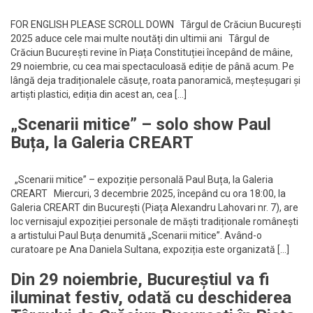
FOR ENGLISH PLEASE SCROLL DOWN Târgul de Crăciun București
2025 aduce cele mai multe noutăți din ultimii ani Târgul de
Crăciun București revine în Piața Constituției începând de mâine,
29 noiembrie, cu cea mai spectaculoasă ediție de până acum. Pe
lângă deja tradiționalele căsuțe, roata panoramică, meșteșugari și
artiști plastici, ediția din acest an, cea […]
„Scenarii mitice” – solo show Paul
Buța, la Galeria CREART
„Scenarii mitice” – expoziție personală Paul Buța, la Galeria
CREART Miercuri, 3 decembrie 2025, începând cu ora 18:00, la
Galeria CREART din București (Piața Alexandru Lahovari nr. 7), are
loc vernisajul expoziției personale de măști tradiționale românești
a artistului Paul Buța denumită „Scenarii mitice”. Având-o
curatoare pe Ana Daniela Sultana, expoziția este organizată […]
Din 29 noiembrie, Bucureștiul va fi
iluminat festiv, odată cu deschiderea