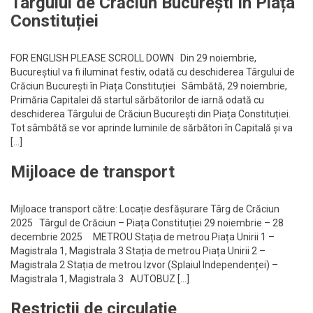
Târgului de Crăciun București în Piața
Constituției
FOR ENGLISH PLEASE SCROLL DOWN Din 29 noiembrie,
Bucureștiul va fi iluminat festiv, odată cu deschiderea Târgului de
Crăciun București în Piața Constituției Sâmbătă, 29 noiembrie,
Primăria Capitalei dă startul sărbătorilor de iarnă odată cu
deschiderea Târgului de Crăciun București din Piața Constituției.
Tot sâmbătă se vor aprinde luminile de sărbători în Capitală și va
[…]
Mijloace de transport
Mijloace transport către: Locație desfășurare Târg de Crăciun
2025 Târgul de Crăciun – Piața Constituției 29 noiembrie – 28
decembrie 2025 METROU Stația de metrou Piața Unirii 1 –
Magistrala 1, Magistrala 3 Stația de metrou Piața Unirii 2 –
Magistrala 2 Stația de metrou Izvor (Splaiul Independenței) –
Magistrala 1, Magistrala 3 AUTOBUZ […]
Restricții de circulație