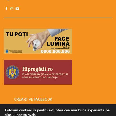
CREART PE FACEBOOK
Folosim cookie-uri pentru a-ți oferi cea mai bună experiență pe
site-ul nostru web.