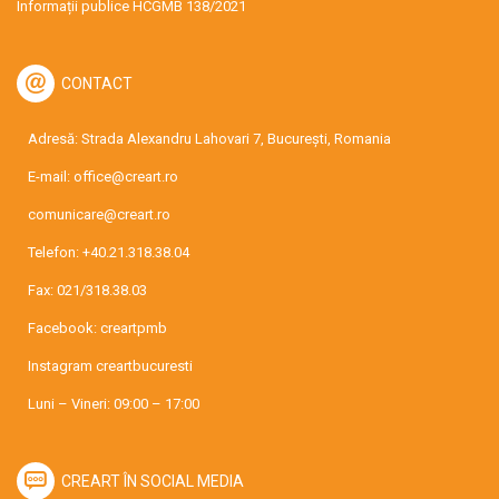
Informații publice HCGMB 138/2021
CONTACT
Adresă: Strada Alexandru Lahovari 7, București, Romania
E-mail:
office@creart.ro
comunicare@creart.ro
Telefon:
+40.21.318.38.04
Fax: 021/318.38.03
Facebook:
creartpmb
Instagram
creartbucuresti
Luni – Vineri: 09:00 – 17:00
CREART ÎN SOCIAL MEDIA