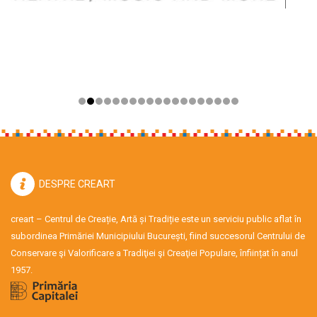
DESPRE CREART
creart – Centrul de Creație, Artă și Tradiție este un serviciu public aflat în
subordinea Primăriei Municipiului București, fiind succesorul Centrului de
Conservare şi Valorificare a Tradiţiei şi Creaţiei Populare, înființat în anul
1957.