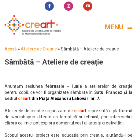
MENU
Acasă
»
Ateliere de Creație
»
Sâmbătă – Ateliere de creație
Sâmbătă – Ateliere de creație
Anunțăm sesiunea
februarie – iunie
a atelierelor de creație
pentru copii, ce vor fi organizate sâmbăta în
Satul Francez și la
sediul
cre
art
din Piața Alexandru Lahovari nr. 7.
Atelierele de creație organizate de
cre
art
reprezintă o platformă
de workshopuri diferite ca tematică și tehnică, prin intermediul
cărora cei mici pot explora domeniul vast al artei și creativității.
Scopul acestui proiect este educația prin creație, ajutându-i pe