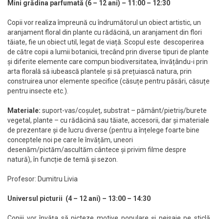
Mini grădina parfumată (6 – 12 ani) – 11:00 – 12:30
Copii vor realiza împreună cu îndrumătorul un obiect artistic, un
aranjament floral din plante cu rădăcină, un aranjament din flori
tăiate, fie un obiect util, legat de viață. Scopul este descoperirea
de către copii a lumii botanicii, trecând prin diverse tipuri de plante
și diferite elemente care compun biodiversitatea, învățându-i prin
arta florală să iubească plantele și să prețuiască natura, prin
construirea unor elemente specifice (căsuțe pentru păsări, căsuțe
pentru insecte etc.).
Materiale:
suport-vas/coșuleț, substrat – pământ/pietriș/burete
vegetal, plante – cu rădăcină sau tăiate, accesorii, dar și materiale
de prezentare și de lucru diverse (pentru a înțelege foarte bine
conceptele noi pe care le învățăm, uneori
desenăm/pictăm/ascultăm cântece și privim filme despre
natură), în funcție de temă și sezon.
Profesor: Dumitru Livia
Universul picturii (4 – 12 ani) – 13:00 – 14:30
Copiii vor învăţa să picteze motive populare și peisaje pe sticlă,