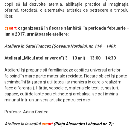
copii să își dezvolte atenția, abilitățile practice și imaginația,
oferind, totodată, o alternativă artistică de petrecere a timpului
liber.
cre
art
organizează în fiecare
sâmbătă
, în perioada februarie –
iunie 2017, următoarele ateliere:
Ateliere în Satul Francez (Șoseaua Nordului, nr. 114 – 140):
Atelierul „Micul atelier verde”( 3 – 10 ani) –
13:00 – 14:30
Atelierul îşi propune să familiarizeze copiii cu universul artelor
folosind în mare parte materiale reciclate. Fiecare obiect îşi poate
schimba înfăţişarea şi utilitatea, iar maniera în care o realizăm
face diferenţa:). Hârtia, vopselele, materialele textile, nasturi,
capace, cutii de lapte sau etichete şi ambalaje, se pot îmbina
minunat într-un univers artistic pentru cei mici.
Profesor: Adina Costea
Ateliere la la sediul
cre
art
(Piața Alexandru Lahovari nr. 7)
: