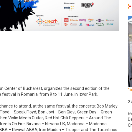
tion Center of Bucharest, organizes the second edition of the
1i
 festival in Romania, from 9 to 11 June, in Izvor Park.
2
 chance to attend, at the same festival, the concerts: Bob Marley
k Floyd – Speak Floyd; Bon Jovi – Bon Giovi; Green Day – Green
Ev
hen Violin Meets Guitar; Red Hot Chili Peppers – Around The
De
 Streets On Fire; Nirvana – Nirvana UK; Madonna – Madonna
Cr
 ABBA – Revival ABBA; Iron Maiden – Trooper and The Tarantinos.