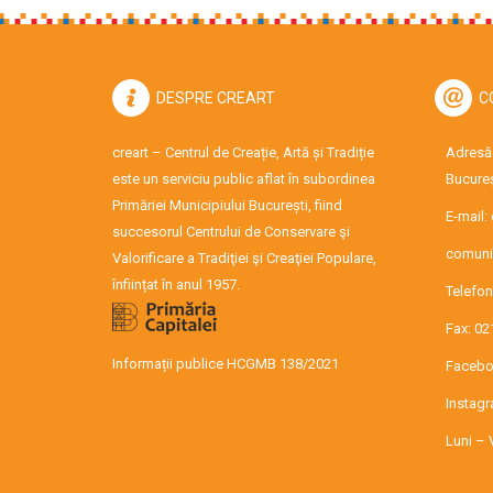
DESPRE CREART
C
creart – Centrul de Creație, Artă și Tradiție
Adresă:
este un serviciu public aflat în subordinea
Bucureș
Primăriei Municipiului București, fiind
E-mail:
succesorul Centrului de Conservare şi
comuni
Valorificare a Tradiţiei şi Creaţiei Populare,
înființat în anul 1957.
Telefon
Fax: 02
Informații publice HCGMB 138/2021
Facebo
Instag
Luni – 