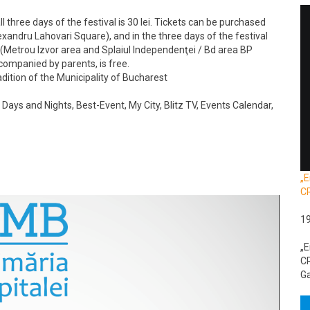
all three days of the festival is 30 lei. Tickets can be purchased
xandru Lahovari Square), and in the three days of the festival
(Metrou Izvor area and Splaiul Independenţei / Bd area BP
companied by parents, is free.
adition of the Municipality of Bucharest
Days and Nights, Best-Event, My City, Blitz TV, Events Calendar,
„E
C
1
„E
CR
Ga