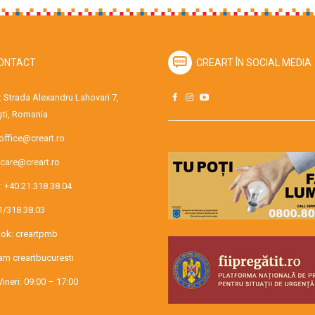
ONTACT
CREART ÎN SOCIAL MEDIA
 Strada Alexandru Lahovari 7,
ti, Romania
office@creart.ro
care@creart.ro
:
+40.21.318.38.04
1/318.38.03
ok:
creartpmb
ram
creartbucuresti
Vineri: 09:00 – 17:00