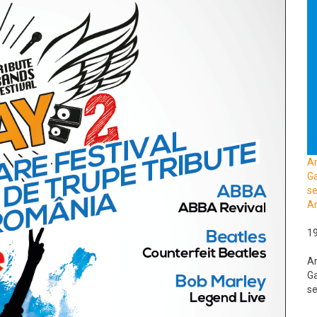
A
Ga
se
Ar
1
A
Ga
se