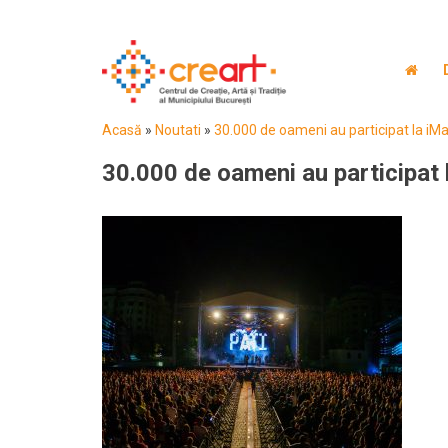
Acasă
»
Noutati
»
30.000 de oameni au participat la i
30.000 de oameni au participat