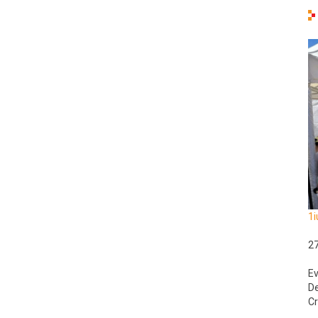
1i
2
Ev
De
Cr